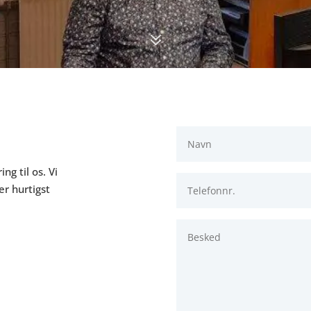
7
ng til os. Vi
r hurtigst