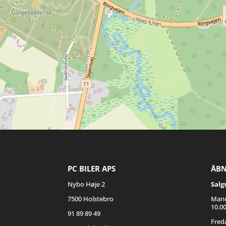
+
−
⇧
©
OpenStreetMap
contributors.
PC BILER APS
ÅBN
Nybo Høje 2
Salg
»
7500 Holstebro
Mand
10.00
91 89 89 49
Fred