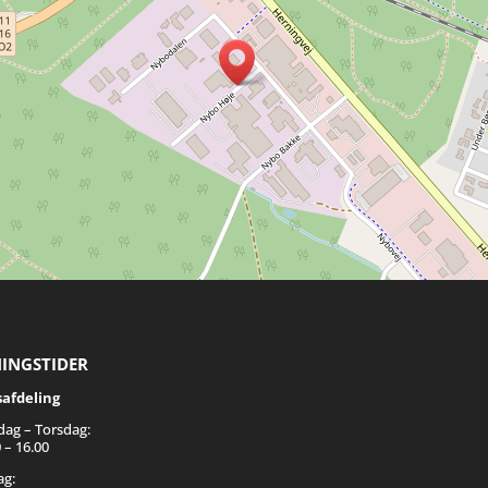
INGSTIDER
safdeling
ag – Torsdag:
 – 16.00
ag: