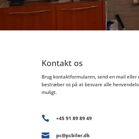
Kontakt os
Brug kontaktformularen, send en mail eller ri
bestræber os på at besvare alle henvendelse
muligt.

+45 91 89 89 49

pc@pcbiler.dk